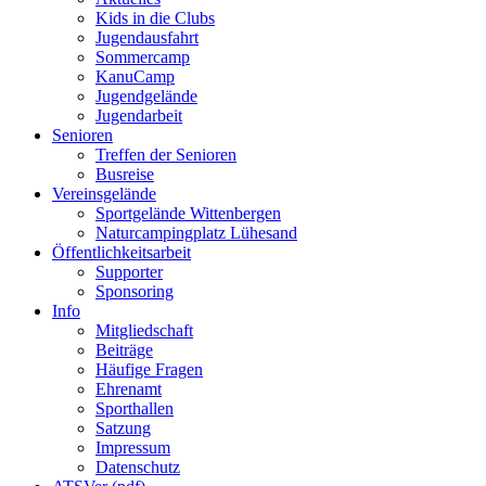
Kids in die Clubs
Jugendausfahrt
Sommercamp
KanuCamp
Jugendgelände
Jugendarbeit
Senioren
Treffen der Senioren
Busreise
Vereinsgelände
Sportgelände Wittenbergen
Naturcampingplatz Lühesand
Öffentlichkeitsarbeit
Supporter
Sponsoring
Info
Mitgliedschaft
Beiträge
Häufige Fragen
Ehrenamt
Sporthallen
Satzung
Impressum
Datenschutz