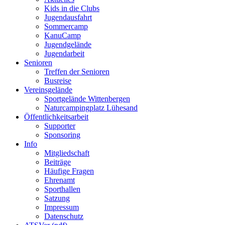
Kids in die Clubs
Jugendausfahrt
Sommercamp
KanuCamp
Jugendgelände
Jugendarbeit
Senioren
Treffen der Senioren
Busreise
Vereinsgelände
Sportgelände Wittenbergen
Naturcampingplatz Lühesand
Öffentlichkeitsarbeit
Supporter
Sponsoring
Info
Mitgliedschaft
Beiträge
Häufige Fragen
Ehrenamt
Sporthallen
Satzung
Impressum
Datenschutz