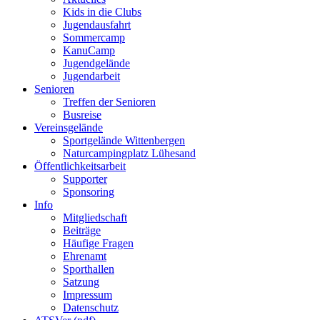
Kids in die Clubs
Jugendausfahrt
Sommercamp
KanuCamp
Jugendgelände
Jugendarbeit
Senioren
Treffen der Senioren
Busreise
Vereinsgelände
Sportgelände Wittenbergen
Naturcampingplatz Lühesand
Öffentlichkeitsarbeit
Supporter
Sponsoring
Info
Mitgliedschaft
Beiträge
Häufige Fragen
Ehrenamt
Sporthallen
Satzung
Impressum
Datenschutz