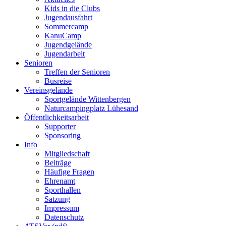
Kids in die Clubs
Jugendausfahrt
Sommercamp
KanuCamp
Jugendgelände
Jugendarbeit
Senioren
Treffen der Senioren
Busreise
Vereinsgelände
Sportgelände Wittenbergen
Naturcampingplatz Lühesand
Öffentlichkeitsarbeit
Supporter
Sponsoring
Info
Mitgliedschaft
Beiträge
Häufige Fragen
Ehrenamt
Sporthallen
Satzung
Impressum
Datenschutz