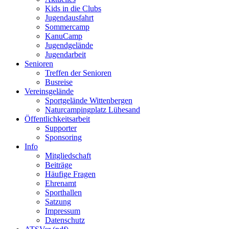
Kids in die Clubs
Jugendausfahrt
Sommercamp
KanuCamp
Jugendgelände
Jugendarbeit
Senioren
Treffen der Senioren
Busreise
Vereinsgelände
Sportgelände Wittenbergen
Naturcampingplatz Lühesand
Öffentlichkeitsarbeit
Supporter
Sponsoring
Info
Mitgliedschaft
Beiträge
Häufige Fragen
Ehrenamt
Sporthallen
Satzung
Impressum
Datenschutz