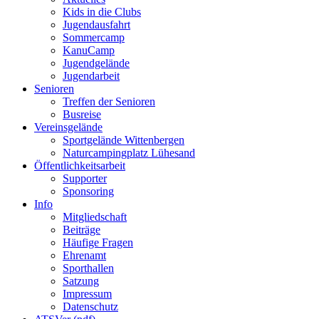
Kids in die Clubs
Jugendausfahrt
Sommercamp
KanuCamp
Jugendgelände
Jugendarbeit
Senioren
Treffen der Senioren
Busreise
Vereinsgelände
Sportgelände Wittenbergen
Naturcampingplatz Lühesand
Öffentlichkeitsarbeit
Supporter
Sponsoring
Info
Mitgliedschaft
Beiträge
Häufige Fragen
Ehrenamt
Sporthallen
Satzung
Impressum
Datenschutz