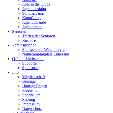
Kids in die Clubs
Jugendausfahrt
Sommercamp
KanuCamp
Jugendgelände
Jugendarbeit
Senioren
Treffen der Senioren
Busreise
Vereinsgelände
Sportgelände Wittenbergen
Naturcampingplatz Lühesand
Öffentlichkeitsarbeit
Supporter
Sponsoring
Info
Mitgliedschaft
Beiträge
Häufige Fragen
Ehrenamt
Sporthallen
Satzung
Impressum
Datenschutz